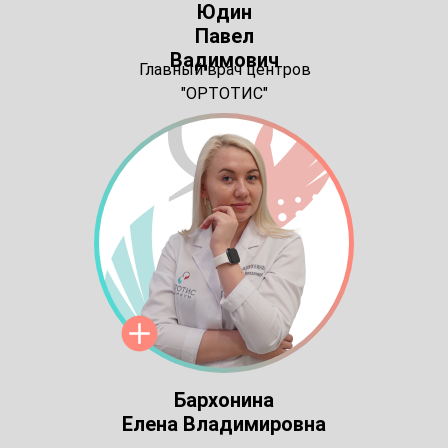
Юдин
Павел
Вадимович
Главный врач центров
"ОРТОТИС"
Бархонина
Елена Владимировна