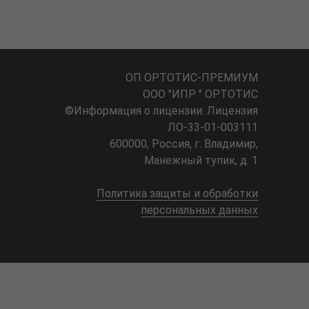
Для Вашего удобства мы
ОП ОРТОТИС-ПРЕМИУМ
разделили информацию на
ООО "ИПР " ОРТОТИС
©Информация о лицензии: Лицензия
разделы. Каждый раздел
ЛО-33-01-003111
обозначен вверху экрана
600000, Россия, г. Владимир,
кнопками
Манежный тупик, д. 1
Политика защиты и обработки
персональных данных