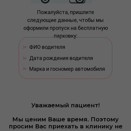
Пожалуйста, пришлите
следующие данные, чтобы мы
оформили пропуск на бесплатную
парковку:
ФИО водителя
Дата рождения водителя
Марка и госномер автомобиля
Если Вы планируете
Если Вы планируете
Если Вы планируете
Уважаемый пациент!
приехать на такси
приехать на
приехать на
Мы ценим Ваше время. Поэтому
просим Вас приехать в клинику не
общественном
каршеринге