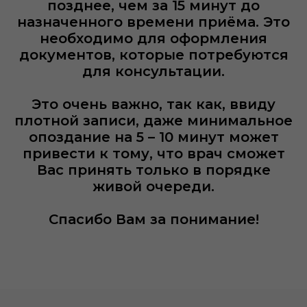
позднее, чем за 15 минут до
назначенного времени приёма. Это
транспорте
необходимо для оформления
документов, которые потребуются
для консультации.
Для этого нужно сказать на КПП,
Это очень важно, так как, ввиду
что Вы в Ортотис-Премиум и
плотной записи, даже минимальное
Пожалуйста, пришлите
проехать через шлагбаум на
опоздание на 5 – 10 минут может
следующие данные, чтобы мы
автомобиле, если Вы выйдете
То Вам нужен пеший пропуск, так
привести к тому, что врач сможет
оформили для Вас пеший пропуск:
перед шлагбаумом, то Вас не
как на территорию каршеринг не
Вас принять только в порядке
пропустят!
пропускают!
живой очереди.
ФИО взрослых (старше 14 лет)
Спасибо Вам за понимание!