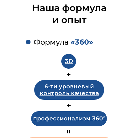
Наша формула
и опыт
Формула
«360»
3D
+
6-ти уровневый
контроль качества
+
профессионализм 360°
=